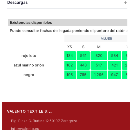
Descargas
20
1
6.9
55x33x22
0.0
S
45
48
51
54
57
60
ANCHO
CORTAVIENT
SOFTSHELL
TEJ. HIDROF
TéRMICO
20
1
7.4
58x35x22
0.0
M
Descargar ficha técnica
Existencias disponibles
20
1
8.1
61x37x22
0.0
L
Puede consultar fechas de llegada poniendo el puntero del ratón so
20
1
8.7
64x39x22
0.0
XL
MUJER
XS
S
M
L
X
20
1
9.4
64x39x22
0.0
XXL
rojo loto
134
561
820
584
31
azul marino orión
182
448
517
421
25
negro
195
765
1.296
947
52
VALENTO TEXTILE S.L.
Plg. Plaza C. Burtina 12 50197 Zaragoza
info@valento.eu