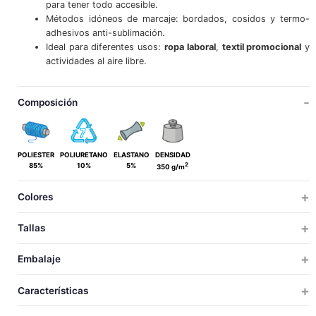
para tener todo accesible.
Métodos idóneos de marcaje: bordados, cosidos y termo-
adhesivos anti-sublimación.
Ideal para diferentes usos:
ropa laboral
,
textil promocional
y
actividades al aire libre.
Composición
POLIESTER
POLIURETANO
ELASTANO
DENSIDAD
2
85%
10%
5%
350 g/m
Colores
Tallas
MUJER
Embalaje
XS
S
M
L
XL
XXL
TALLAS
TALLAS
UDS X CAJA
UDS X BOLSA
PESO
MEDIDAS
VOLUM
Características
20
1
6.3
52x31x22
0.0
XS
59
62
65
68
71
74
LARGO