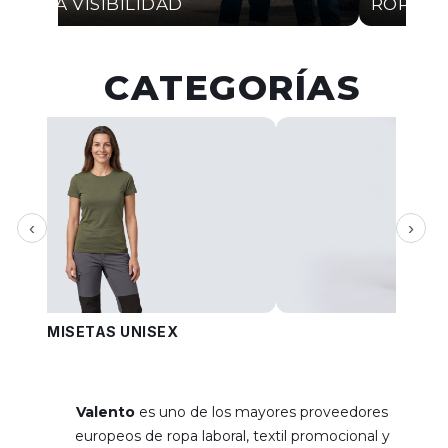
ALTA VISIBILIDAD
ROPA I
CATEGORÍAS
‹
›
CAMISETAS UNISEX
PANT
Valento
es uno de los mayores proveedores
europeos de ropa laboral, textil promocional y