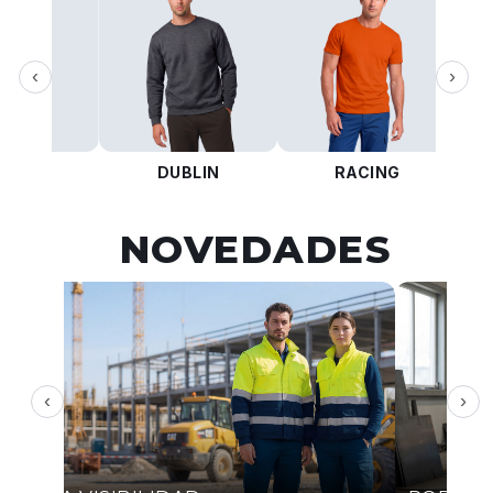
‹
›
KOTA
DUBLIN
RACING
NOVEDADES
‹
›