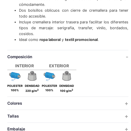
cómodamente.
Dos bolsillos oblicuos con cierre de cremallera para tener
todo accesible.
Incluye cremallera interior trasera para facilitar los diferentes
tipos de marcaje: serigrafía, transfer, vinilo, bordados,
cosidos.
Ideal como
ropa laboral
y
textil promocional
.
Composición
INTERIOR
EXTERIOR
POLIESTER
DENSIDAD
POLIESTER
DENSIDAD
2
2
100%
100%
220 g/m
100 g/m
Colores
Tallas
ADULTO
GRANDE
Embalaje