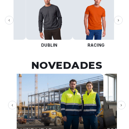
‹
›
KOTA
DUBLIN
RACING
NOVEDADES
‹
›