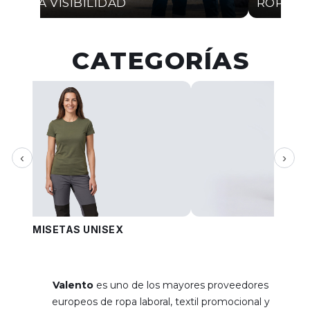
ALTA VISIBILIDAD
ROPA I
CATEGORÍAS
‹
›
CAMISETAS UNISEX
PANT
Valento
es uno de los mayores proveedores
europeos de ropa laboral, textil promocional y