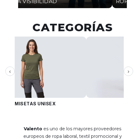
ALTA VISIBILIDAD
ROPA I
CATEGORÍAS
‹
›
CAMISETAS UNISEX
PANT
Valento
es uno de los mayores proveedores
europeos de ropa laboral, textil promocional y