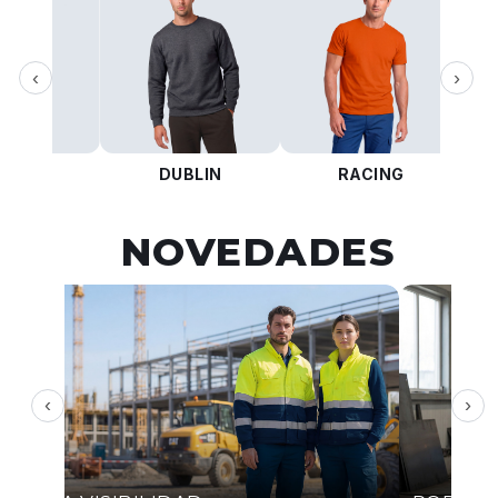
‹
›
KOTA
DUBLIN
RACING
NOVEDADES
‹
›