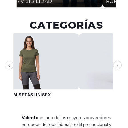
ALTA VISIBILIDAD
ROPA I
CATEGORÍAS
‹
›
CAMISETAS UNISEX
PANT
Valento
es uno de los mayores proveedores
europeos de ropa laboral, textil promocional y