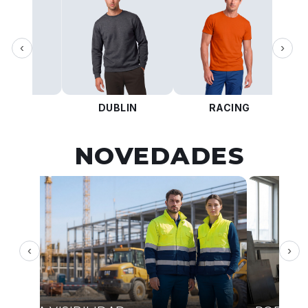
‹
›
KOTA
DUBLIN
RACING
NOVEDADES
‹
›