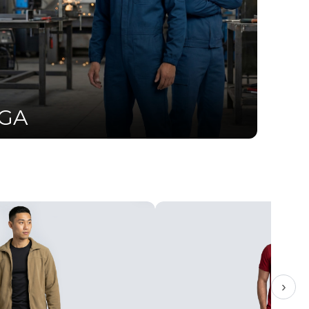
UGA
›