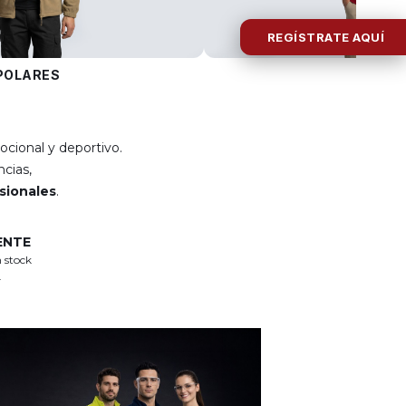
REGÍSTRATE AQUÍ
POLARES
POLOS
ocional y deportivo.
cias,
esionales
.
ENTE
 stock
.