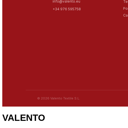
info@valento.eu
Te
Po
+34 976 595758
Ca
© 2026 Valento Textile S.L.
VALENTO