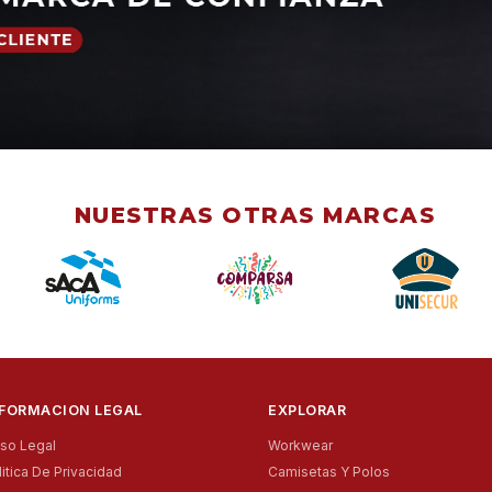
NUESTRAS OTRAS MARCAS
NFORMACION LEGAL
EXPLORAR
iso Legal
Workwear
litica De Privacidad
Camisetas Y Polos