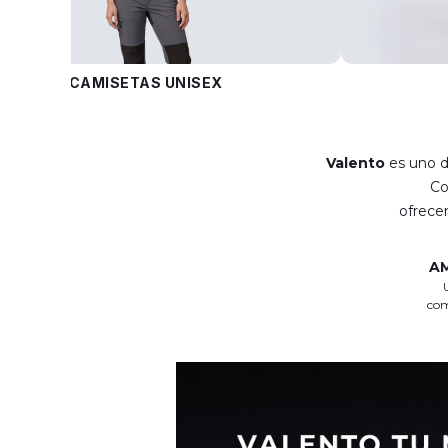
CAMISETAS UNISEX
Valento
es uno d
C
ofrec
A
com