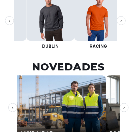
‹
›
KOTA
DUBLIN
RACING
NOVEDADES
‹
›