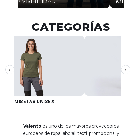
ALTA VISIBILIDAD
ROPA I
CATEGORÍAS
‹
›
CAMISETAS UNISEX
PANT
Valento
es uno de los mayores proveedores
europeos de ropa laboral, textil promocional y