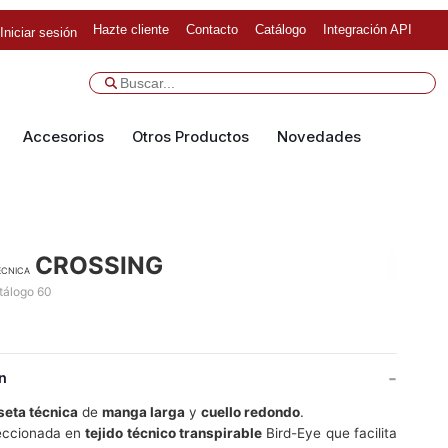
Hazte cliente
Contacto
Catálogo
Integración API
Iniciar sesión
Accesorios
Otros Productos
Novedades
CROSSING
écnica
tálogo 60
n
eta técnica
de
manga larga
y
cuello redondo
.
eccionada en
tejido técnico transpirable
Bird-Eye que facilita