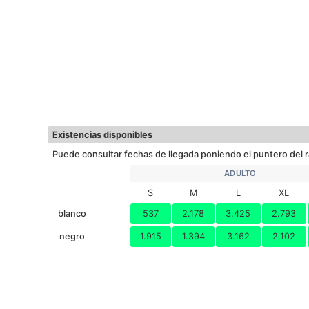
Existencias disponibles
Puede consultar fechas de llegada poniendo el puntero del r
ADULTO
S
M
L
XL
blanco
537
2.178
3.425
2.793
negro
1.915
1.394
3.162
2.102