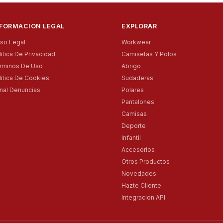
NFORMACION LEGAL
EXPLORAR
iso Legal
Workwear
litica De Privacidad
Camisetas Y Polos
rminos De Uso
Abrigo
litica De Cookies
Sudaderas
nal Denuncias
Polares
Pantalones
Camisas
Deporte
Infantil
Accesorios
Otros Productos
Novedades
Hazte Cliente
Integracion API