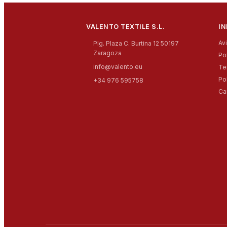
VALENTO TEXTILE S.L.
I
Av
Plg. Plaza C. Burtina 12 50197
Zaragoza
Po
info@valento.eu
Te
Po
+34 976 595758
Ca