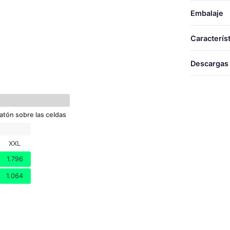
Embalaje
T
TALLAS
Caracterís
S
Descargas
M
SEC. RAPIDO
L
Desca
XL
atón sobre las celdas
XXL
XXL
1.796
1.064