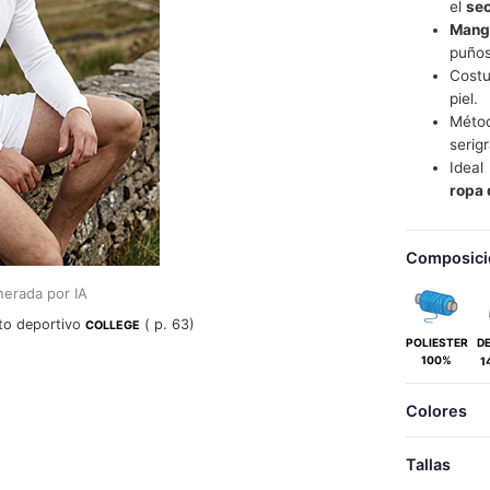
el
sec
Mang
puños
Costu
piel.
Métod
serigr
Ideal
ropa 
Composici
erada por IA
to deportivo
( p. 63)
COLLEGE
POLIESTER
D
100%
1
Colores
Tallas