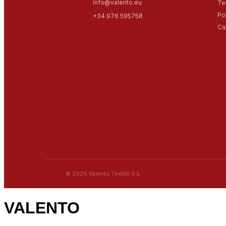
info@valento.eu
Te
Po
+34 976 595758
Ca
© 2026 Valento Textile S.L.
VALENTO