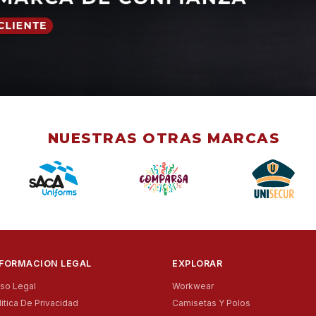
NUESTRAS OTRAS MARCAS
NFORMACION LEGAL
EXPLORAR
iso Legal
Workwear
litica De Privacidad
Camisetas Y Polos