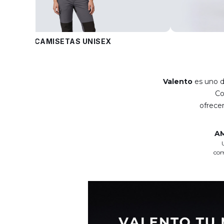
CAMISETAS UNISEX
Valento
es uno d
C
ofrec
A
com