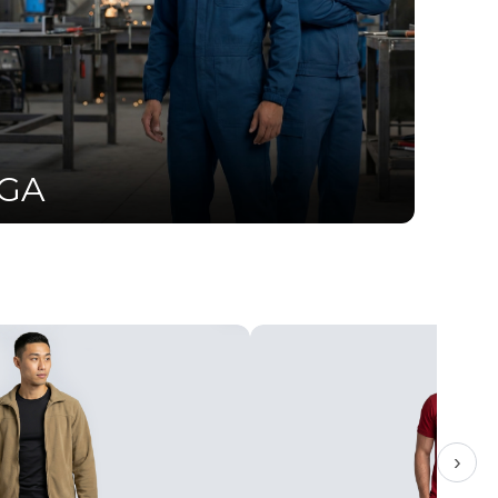
UGA
›