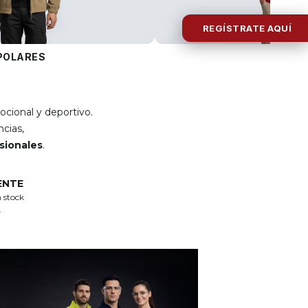
REGÍSTRATE AQUÍ
POLARES
POLOS
ocional y deportivo.
cias,
esionales
.
ENTE
 stock
.