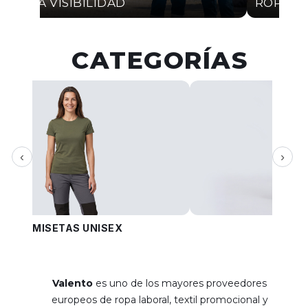
ALTA VISIBILIDAD
ROPA I
CATEGORÍAS
‹
›
CAMISETAS UNISEX
PANT
Valento
es uno de los mayores proveedores
europeos de ropa laboral, textil promocional y