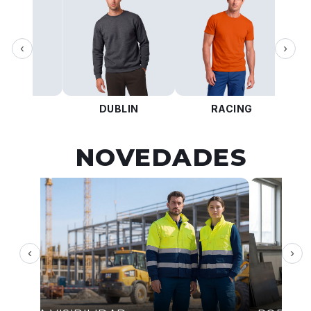
‹
›
KOTA
DUBLIN
RACING
NOVEDADES
‹
›