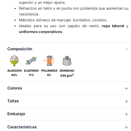
sujeción y un mejor ajuste.
Refuerzos en talón y en punta con poliamida que aumentan su
resistencia.
Métodos idóneos de marcaje: bordados, cosidos.
Ideales para su uso con zapato de vestir,
ropa laboral
y
uniformes corporativos
.
Composición
ALGODON
ELASTANO
POLIAMIDA
DENSIDAD
2
83%
11%
6%
450 g/m
Colores
Tallas
ADULTO
Embalaje
34/36
37/39
40/42
43/45
46/48
49/51
TALLAS
TALLAS
UDS X CAJA
UDS X BOLSA
PESO
MEDIDAS
VOLUM
Características
100
10
4.9
49x19x27
0.0
34/36