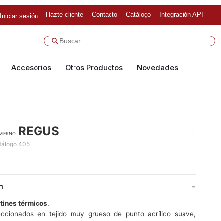
Hazte cliente
Contacto
Catálogo
Integración API
Iniciar sesión
Accesorios
Otros Productos
Novedades
REGUS
vierno
atálogo 405
n
tines térmicos
.
ccionados en tejido muy grueso de punto acrílico suave,