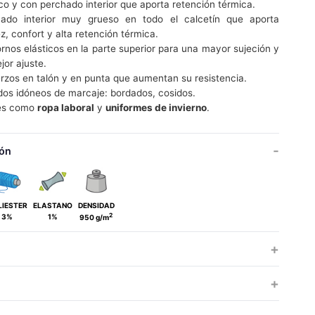
ico y con perchado interior que aporta retención térmica.
ado interior muy grueso en todo el calcetín que aporta
ez, confort y alta retención térmica.
rnos elásticos en la parte superior para una mayor sujeción y
jor ajuste.
rzos en talón y en punta que aumentan su resistencia.
os idóneos de marcaje: bordados, cosidos.
les como
ropa laboral
y
uniformes de invierno
.
ón
LIESTER
ELASTANO
DENSIDAD
2
3%
1%
950 g/m
ADULTO