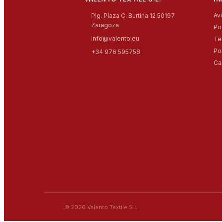
Av
Plg. Plaza C. Burtina 12 50197
Zaragoza
Po
info@valento.eu
Te
Po
+34 976 595758
Ca
© 2026 Valento Textile S.L.