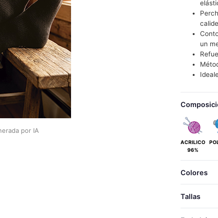
elást
Perch
calid
Conto
un me
Refue
Métod
Idea
Composici
erada por IA
ACRILICO
PO
96%
Colores
Tallas