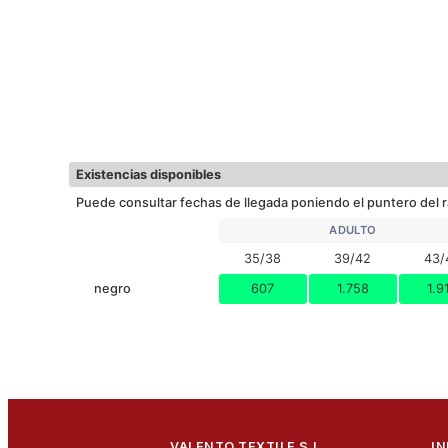
Existencias disponibles
Puede consultar fechas de llegada poniendo el puntero del r
ADULTO
35/38
39/42
43/
negro
607
1.758
1.9
VALENTO TEXTILE S.L.
I