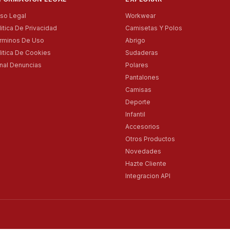
iso Legal
Workwear
litica De Privacidad
Camisetas Y Polos
rminos De Uso
Abrigo
litica De Cookies
Sudaderas
nal Denuncias
Polares
Pantalones
Camisas
Deporte
Infantil
Accesorios
Otros Productos
Novedades
Hazte Cliente
Integracion API