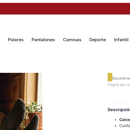
Polares
Pantalones
Camisas
Deporte
Infantil
Calcetín in
Página del c
Descripció
Calce
Confe