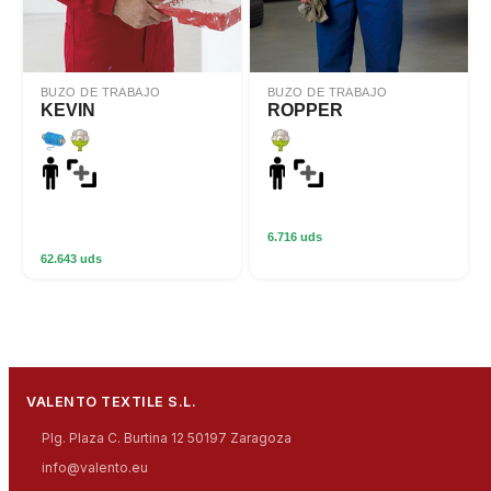
BUZO DE TRABAJO
BUZO DE TRABAJO
KEVIN
ROPPER
6.716 uds
62.643 uds
VALENTO TEXTILE S.L.
Plg. Plaza C. Burtina 12 50197 Zaragoza
info@valento.eu