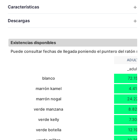
_ADULTO
TALLAS
TALLAS
UDS X CAJA
UDS X BOLSA
PESO
MEDIDAS
VOLUM
Características
200
10
10.1
53x30x52
0.0
30
_ADULTO
ALTO
Descargas
27
ANCHO
TéRMICO
Descargar ficha técnica
Existencias disponibles
Puede consultar fechas de llegada poniendo el puntero del ratón so
ADULT
_adult
blanco
72.15
marrón kamel
4.418
marrón nogal
24.22
verde manzana
8.822
verde kelly
7.303
verde botella
12.19