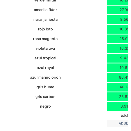
verde militar
10.28
amarillo flúor
27.96
naranja fiesta
8.568
rojo loto
10.85
rosa magenta
25.97
violeta uva
16.32
azul tropical
9.434
azul royal
10.61
azul marino orión
86.43
gris humo
40.13
gris carbón
23.82
negro
6.914
_adult
ADULT