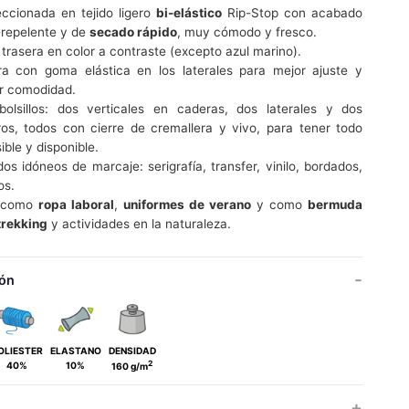
ccionada en tejido ligero
bi-elástico
Rip-Stop con acabado
-repelente y de
secado rápido
, muy cómodo y fresco.
 trasera en color a contraste (excepto azul marino).
ra con goma elástica en los laterales para mejor ajuste y
r comodidad.
bolsillos: dos verticales en caderas, dos laterales y dos
ros, todos con cierre de cremallera y vivo, para tener todo
ible y disponible.
os idóneos de marcaje: serigrafía, transfer, vinilo, bordados,
os.
l como
ropa laboral
,
uniformes de verano
y como
bermuda
trekking
y actividades en la naturaleza.
ón
OLIESTER
ELASTANO
DENSIDAD
2
40%
10%
160 g/m