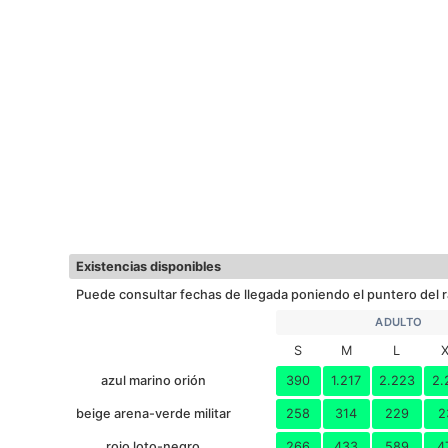
Existencias disponibles
Puede consultar fechas de llegada poniendo el puntero del r
ADULTO
S
M
L
azul marino orión
390
1.217
2.223
2.
beige arena-verde militar
258
314
229
2
rojo loto-negro
266
433
589
4