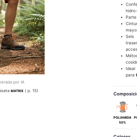
Confe
hidro
Parte
Cintu
mayo
Seis 
trase
acces
Métod
cosid
Idea
para
erada por IA
iseta
( p. 15)
MATRIX
Composici
POLIAMIDA
P
50%
Colores