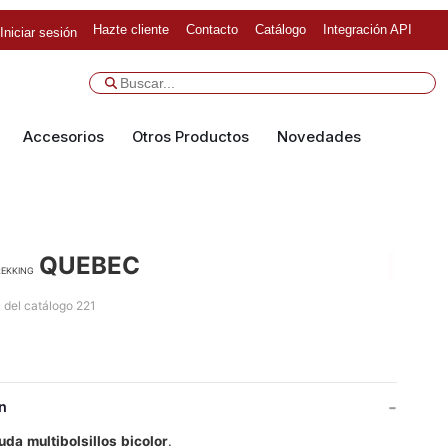
Hazte cliente
Contacto
Catálogo
Integración API
Iniciar sesión
Accesorios
Otros Productos
Novedades
QUEBEC
ekking
 del catálogo 221
n
uda
multibolsillos
bicolor
.