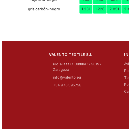
gris carbón-negro
1.231
1.226
2.851
2.
VALENTO TEXTILE S.L.
I
Av
Plg. Plaza C. Burtina 12 50197
Zaragoza
Po
info@valento.eu
Te
Po
+34 976 595758
Ca