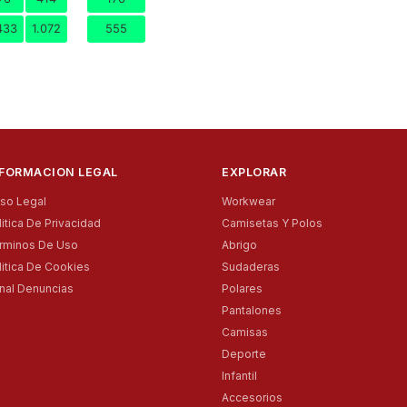
433
1.072
555
NFORMACION LEGAL
EXPLORAR
iso Legal
Workwear
litica De Privacidad
Camisetas Y Polos
rminos De Uso
Abrigo
litica De Cookies
Sudaderas
nal Denuncias
Polares
Pantalones
Camisas
Deporte
Infantil
Accesorios