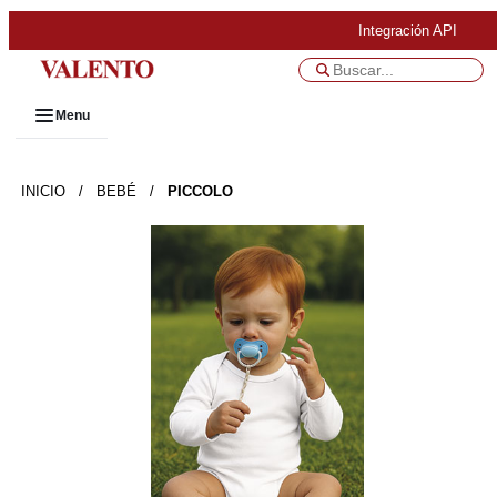
Integración API
Menu
INICIO
/
BEBÉ
/
PICCOLO