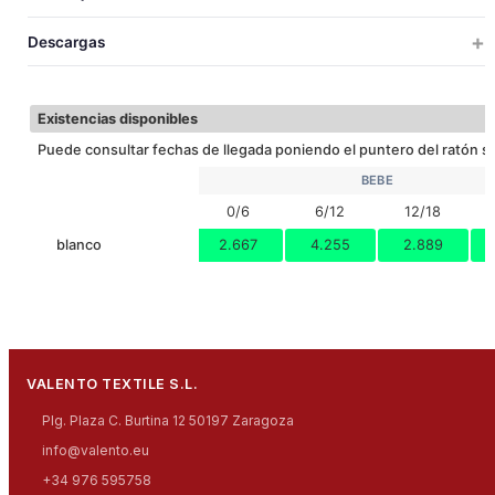
0/6
6/12
12/18
18/24
TALLAS
TALLAS
UDS X CAJA
UDS X BOLSA
PESO
MEDIDAS
VOLUM
Descargas
100
10
6.6
36x24x34
0.0
0/6
35
40
45
50
LARGO
Descargar ficha técnica
100
10
6.6
36x34x34
0.0
6/12
21
23
25
27
ANCHO
Existencias disponibles
100
10
8.6
44x28x35
0.0
12/18
Puede consultar fechas de llegada poniendo el puntero del ratón so
100
10
8.6
44x28x35
0.0
BEBE
18/24
0/6
6/12
12/18
blanco
2.667
4.255
2.889
VALENTO TEXTILE S.L.
Plg. Plaza C. Burtina 12 50197 Zaragoza
info@valento.eu
+34 976 595758