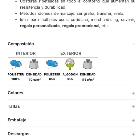
Costuras ribeteadas en todo el contorno que aumentan su
resistencia y durabilidad.
Métodos idóneos de marcaje: serigrafía, transfer, vinilo.
Ideal para múltiples usos: cotidiano, merchandising, suvenir,
regalo personalizado
,
regalo promocional
, etc.
Composición
INTERIOR
EXTERIOR
POLIESTER
DENSIDAD
POLIESTER
ALGODON
DENSIDAD
2
2
100%
65%
35%
170 g/m
115 g/m
Colores
Tallas
BEBE
Embalaje
ÚNICA
TALLAS
TALLAS
UDS X CAJA
UDS X BOLSA
PESO
MEDIDAS
VOLUM
Descargas
200
10
4.1
40x23x22
0.0
UNICA