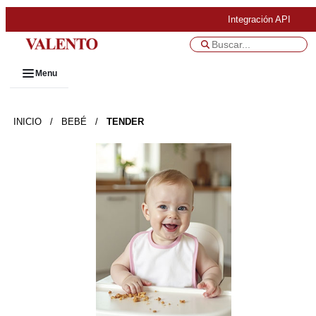
Integración API
Menu
INICIO
/
BEBÉ
/
TENDER