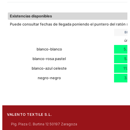
22
LARGO
Descargar ficha técnica
19
ANCHO
Existencias disponibles
Puede consultar fechas de llegada poniendo el puntero del ratón so
BE
úni
blanco-blanco
5.3
blanco-rosa pastel
5.1
blanco-azul celeste
11.
negro-negro
3.1
VALENTO TEXTILE S.L.
Plg. Plaza C. Burtina 12 50197 Zaragoza