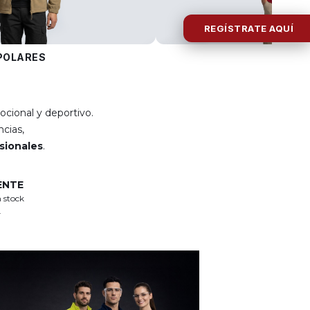
REGÍSTRATE AQUÍ
POLARES
POLOS
ocional y deportivo.
cias,
esionales
.
ENTE
 stock
.