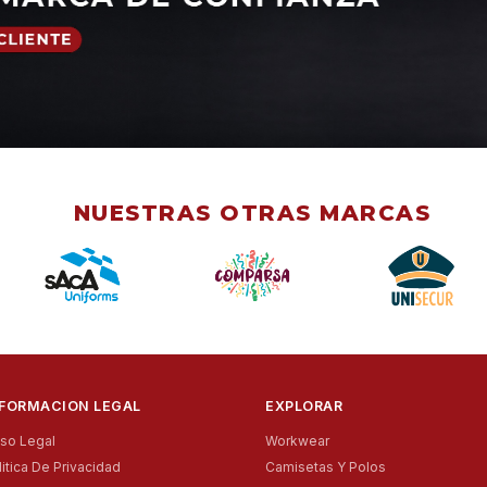
NUESTRAS OTRAS MARCAS
NFORMACION LEGAL
EXPLORAR
iso Legal
Workwear
litica De Privacidad
Camisetas Y Polos