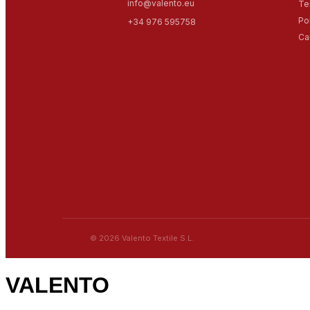
info@valento.eu
Te
Po
+34 976 595758
Ca
© 2026 Valento Textile S.L.
VALENTO