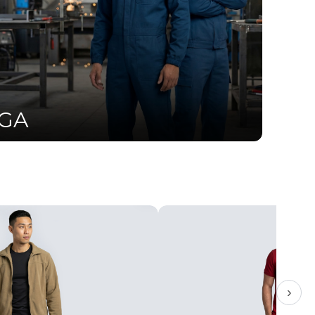
UGA
›