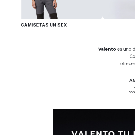
CAMISETAS UNISEX
Valento
es uno d
C
ofrec
A
com