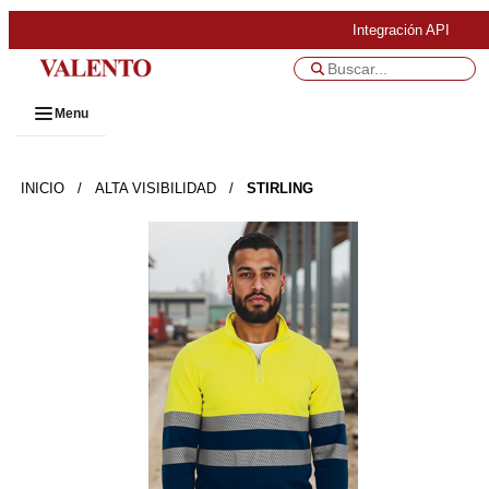
Integración API
Menu
INICIO
/
ALTA VISIBILIDAD
/
STIRLING