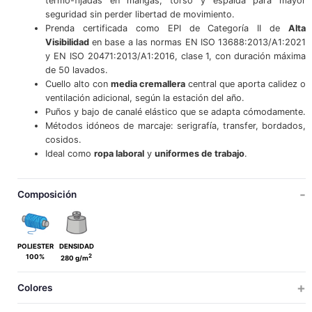
termo-fijadas en mangas, torso y espalda para mayor
seguridad sin perder libertad de movimiento.
Prenda certificada como EPI de Categoría II de
Alta
Visibilidad
en base a las normas EN ISO 13688:2013/A1:2021
y EN ISO 20471:2013/A1:2016, clase 1, con duración máxima
de 50 lavados.
Cuello alto con
media cremallera
central que aporta calidez o
ventilación adicional, según la estación del año.
Puños y bajo de canalé elástico que se adapta cómodamente.
Métodos idóneos de marcaje: serigrafía, transfer, bordados,
cosidos.
Ideal como
ropa laboral
y
uniformes de trabajo
.
Composición
POLIESTER
DENSIDAD
2
100%
280 g/m
Colores