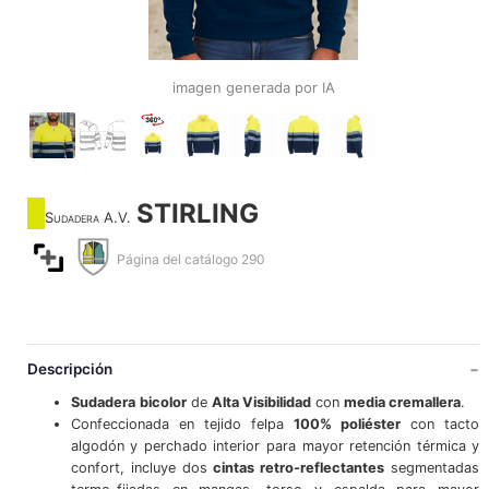
imagen generada por IA
STIRLING
Sudadera A.V.
Página del catálogo 290
Descripción
Sudadera
bicolor
de
Alta Visibilidad
con
media cremallera
.
Confeccionada en tejido felpa
100% poliéster
con tacto
algodón y perchado interior para mayor retención térmica y
confort, incluye dos
cintas retro-reflectantes
segmentadas