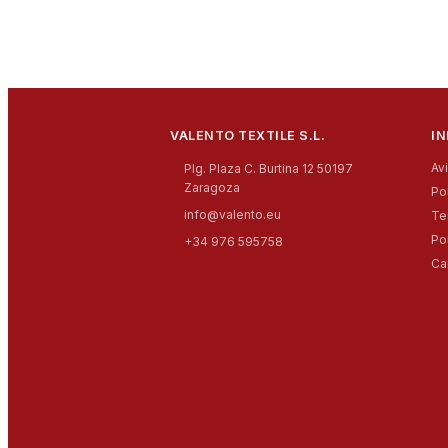
VALENTO TEXTILE S.L.
I
Av
Plg. Plaza C. Burtina 12 50197
Zaragoza
Po
info@valento.eu
Te
Po
+34 976 595758
Ca