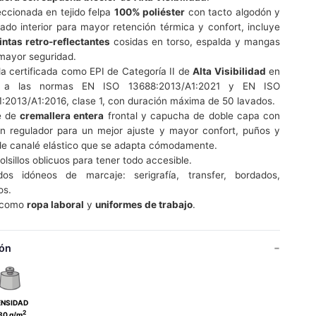
ccionada en tejido felpa
100% poliéster
con tacto algodón y
ado interior para mayor retención térmica y confort, incluye
intas retro-reflectantes
cosidas en torso, espalda y mangas
mayor seguridad.
a certificada como EPI de Categoría II de
Alta Visibilidad
en
 a las normas EN ISO 13688:2013/A1:2021 y EN ISO
:2013/A1:2016, clase 1, con duración máxima de 50 lavados.
e de
cremallera entera
frontal y capucha de doble capa con
n regulador para un mejor ajuste y mayor confort, puños y
de canalé elástico que se adapta cómodamente.
olsillos oblicuos para tener todo accesible.
os idóneos de marcaje: serigrafía, transfer, bordados,
os.
l como
ropa laboral
y
uniformes de trabajo
.
ón
ENSIDAD
2
80 g/m