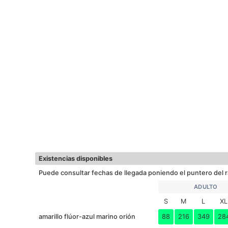
Existencias disponibles
Puede consultar fechas de llegada poniendo el puntero del r
ADULTO
S
M
L
XL
amarillo flúor-azul marino orión
88
216
349
28