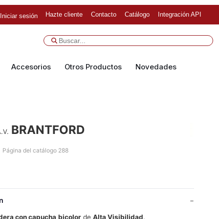
Hazte cliente
Contacto
Catálogo
Integración API
Iniciar sesión
Accesorios
Otros Productos
Novedades
BRANTFORD
.V.
Página del catálogo 288
n
dera con capucha
bicolor
de
Alta Visibilidad
.