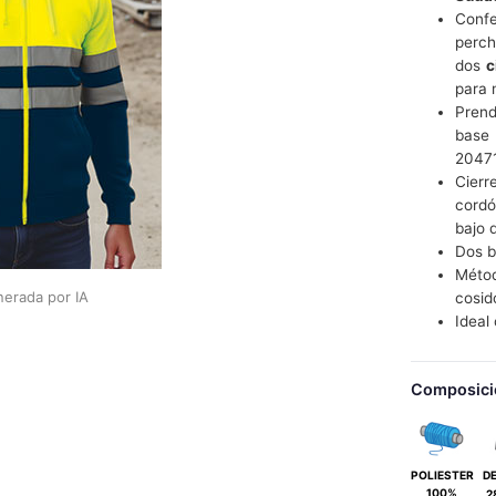
Confe
perch
dos
c
para 
Prend
base
20471
Cierr
cordó
bajo 
Dos b
Métod
erada por IA
cosid
Idea
Composici
POLIESTER
D
100%
2