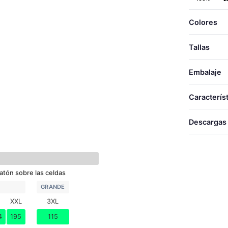
Colores
Tallas
Embalaje
TALLA
TALLAS
Caracterís
LARG
S
Descargas
ANCH
M
20471-1
L
Desca
XL
atón sobre las celdas
Folle
XXL
Decla
GRANDE
Folle
3XL
XXL
3XL
Decla
4
195
115