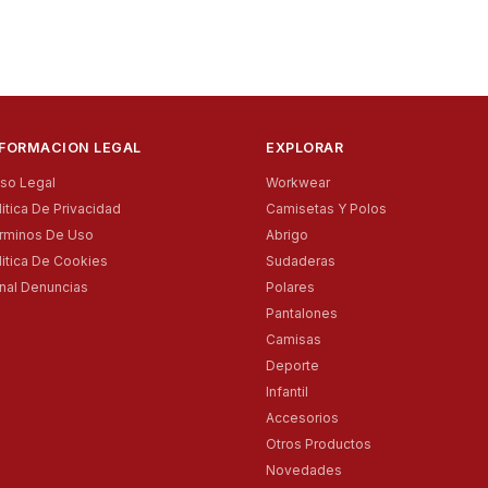
NFORMACION LEGAL
EXPLORAR
iso Legal
Workwear
litica De Privacidad
Camisetas Y Polos
rminos De Uso
Abrigo
litica De Cookies
Sudaderas
nal Denuncias
Polares
Pantalones
Camisas
Deporte
Infantil
Accesorios
Otros Productos
Novedades