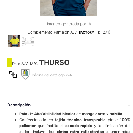
imagen generada por IA
Complemento Pantalón A.V.
( p. 271)
FACTORY
THURSO
Polo A.V. M/C
Página del catálogo 274
Descripción
Polo
de
Alta Visibilidad
bicolor
de
manga corta
y
bolsillo
.
Confeccionado en
tejido técnico transpirable
pique
100%
poliéster
que facilita el
secado rápido
y la eliminación del
sudor, incluye dos
cintas retro-reflectantes
segmentadas