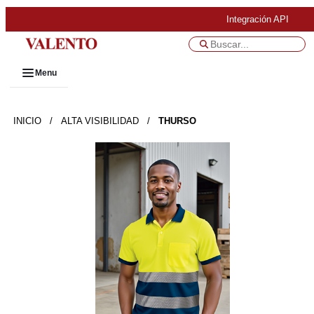
Integración API
Menu
INICIO
/
ALTA VISIBILIDAD
/
THURSO