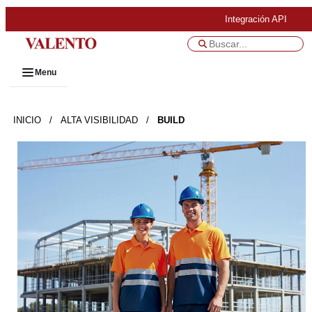
Integración API
Menu
INICIO
/
ALTA VISIBILIDAD
/
BUILD