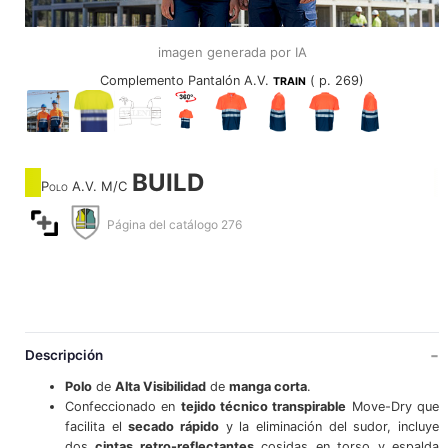
imagen generada por IA
Complemento Pantalón A.V.
( p. 269)
TRAIN
BUILD
Polo A.V. M/C
Página del catálogo 276
Descripción
Polo
de
Alta Visibilidad
de
manga corta
.
Confeccionado en
tejido técnico transpirable
Move-Dry que
facilita el
secado rápido
y la eliminación del sudor, incluye
dos
cintas retro-reflectantes
cosidas en torso y espalda