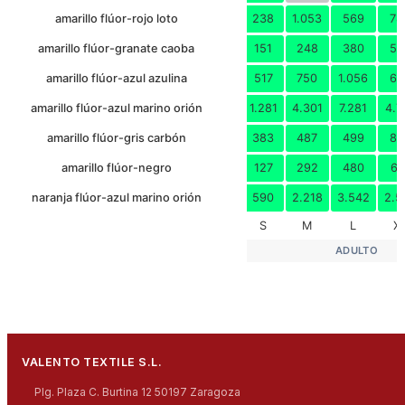
amarillo flúor-rojo loto
238
1.053
569
78
amarillo flúor-granate caoba
151
248
380
59
amarillo flúor-azul azulina
517
750
1.056
63
amarillo flúor-azul marino orión
1.281
4.301
7.281
4.7
amarillo flúor-gris carbón
383
487
499
80
amarillo flúor-negro
127
292
480
61
naranja flúor-azul marino orión
590
2.218
3.542
2.5
S
M
L
X
ADULTO
VALENTO TEXTILE S.L.
Plg. Plaza C. Burtina 12 50197 Zaragoza