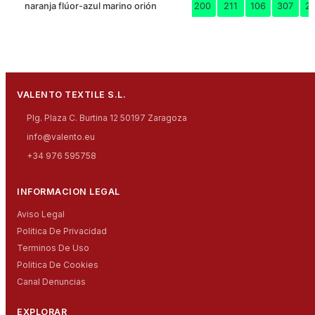
naranja flúor-azul marino orión
200
211
106
307
2
VALENTO TEXTILE S.L.
Plg. Plaza C. Burtina 12 50197 Zaragoza
info@valento.eu
+34 976 595758
INFORMACION LEGAL
Aviso Legal
Politica De Privacidad
Terminos De Uso
Politica De Cookies
Canal Denuncias
EXPLORAR