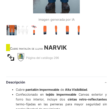
imagen generada por IA
NARVIK
Cubre pantalón de lluvia
Página del catálogo 296
Descripción
Cubre
pantalón impermeable
de
Alta Visibilidad
.
Confeccionado en
tejido impermeable
Canvas exterior y
forro liso interior, incluye dos
cintas retro-reflectantes
termo-fijadas en las perneras para mayor seguridad sin