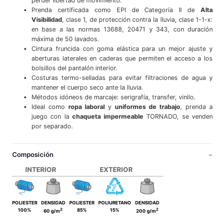
perder libertad de movimiento.
Prenda certificada como EPI de Categoría II de
Alta
Visibilidad
, clase 1, de protección contra la lluvia, clase 1-1-x:
en base a las normas 13688, 20471 y 343, con duración
máxima de 50 lavados.
Cintura fruncida con goma elástica para un mejor ajuste y
aberturas laterales en caderas que permiten el acceso a los
bolsillos del pantalón interior.
Costuras termo-selladas para evitar filtraciones de agua y
mantener el cuerpo seco ante la lluvia.
Métodos idóneos de marcaje: serigrafía, transfer, vinilo.
Ideal como
ropa laboral
y
uniformes de trabajo
, prenda a
juego con la
chaqueta impermeable
TORNADO, se venden
por separado.
Composición
INTERIOR
EXTERIOR
POLIESTER
DENSIDAD
POLIESTER
POLIURETANO
DENSIDAD
2
2
100%
85%
15%
60 g/m
200 g/m