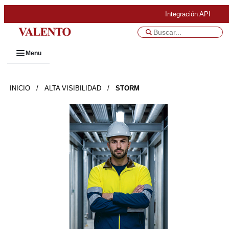
Integración API
Menu
INICIO
/
ALTA VISIBILIDAD
/
STORM