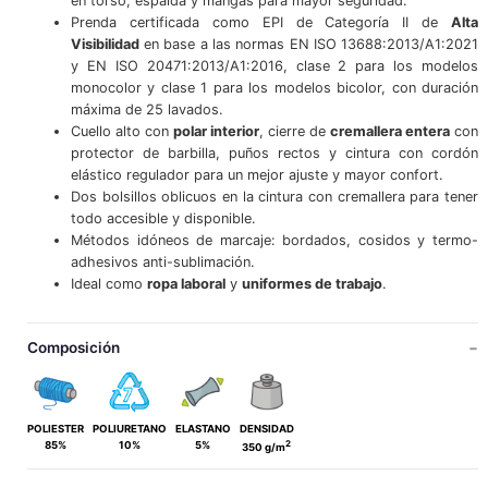
en torso, espalda y mangas para mayor seguridad.
Prenda certificada como EPI de Categoría II de
Alta
Visibilidad
en base a las normas EN ISO 13688:2013/A1:2021
y EN ISO 20471:2013/A1:2016, clase 2 para los modelos
monocolor y clase 1 para los modelos bicolor, con duración
máxima de 25 lavados.
Cuello alto con
polar interior
, cierre de
cremallera entera
con
protector de barbilla, puños rectos y cintura con cordón
elástico regulador para un mejor ajuste y mayor confort.
Dos bolsillos oblicuos en la cintura con cremallera para tener
todo accesible y disponible.
Métodos idóneos de marcaje: bordados, cosidos y termo-
adhesivos anti-sublimación.
Ideal como
ropa laboral
y
uniformes de trabajo
.
Composición
POLIESTER
POLIURETANO
ELASTANO
DENSIDAD
2
85%
10%
5%
350 g/m