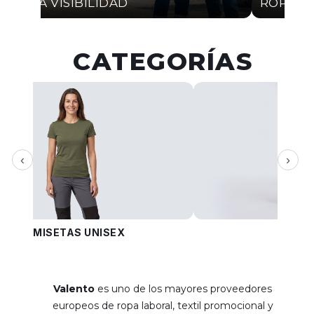
ALTA VISIBILIDAD
ROPA I
CATEGORÍAS
‹
›
CAMISETAS UNISEX
PANT
Valento
es uno de los mayores proveedores
europeos de ropa laboral, textil promocional y