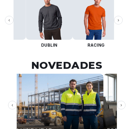
‹
›
KOTA
DUBLIN
RACING
NOVEDADES
‹
›