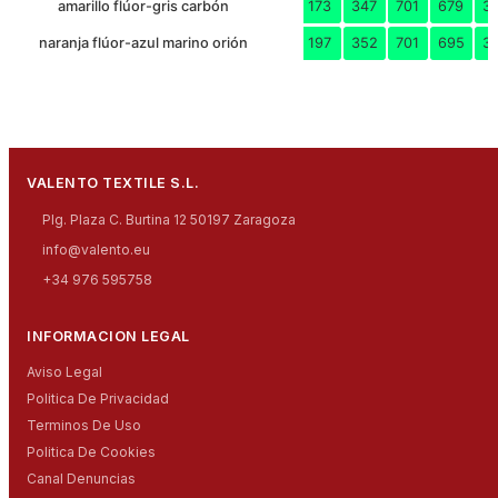
amarillo flúor-gris carbón
173
347
701
679
3
naranja flúor-azul marino orión
197
352
701
695
3
VALENTO TEXTILE S.L.
Plg. Plaza C. Burtina 12 50197 Zaragoza
info@valento.eu
+34 976 595758
INFORMACION LEGAL
Aviso Legal
Politica De Privacidad
Terminos De Uso
Politica De Cookies
Canal Denuncias