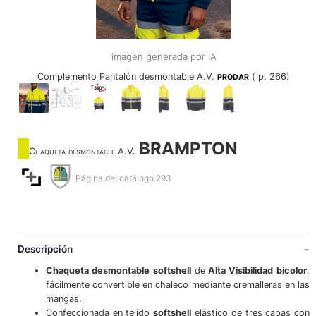
imagen generada por IA
Complemento Pantalón desmontable A.V.
( p. 266)
PRODAR
BRAMPTON
Chaqueta desmontable A.V.
Página del catálogo 293
Descripción
Chaqueta desmontable
softshell
de
Alta Visibilidad
bicolor
,
fácilmente convertible en chaleco mediante cremalleras en las
mangas.
Confeccionada en tejido
softshell
elástico de tres capas con