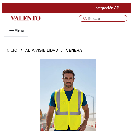
Integración API
Menu
INICIO
/
ALTA VISIBILIDAD
/
VENERA