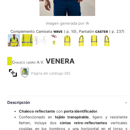
imagen generada por IA
Complemento Camiseta
( p. 10), Pantalón
( p. 237)
WAVE
CASTER
VENERA
Chaleco ligero A.V.
Página del catálogo 283
Descripción
Chaleco reflectante
con
porta identificador
.
Confeccionado en
tejido transpirable
, ligero y resistente
Ketten, incluye dos
cintas retro-reflectantes
verticales
cosidas en los hombros y una horizontal en el torso y