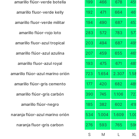
amarillo flúor-verde botella
199
466
678
459
amarillo fluor-verde kelly
192
471
664
461
amarillo fluor-verde militar
194
490
687
453
amarillo flúor-rojo loto
283
572
783
577
amarillo fluor-azul tropical
203
494
687
495
amarillo flúor-azul azulina
207
459
655
465
amarillo fluor-azul royal
193
475
671
485
amarillo flúor-azul marino orión
723
1.654
2.307
1.58
amarillo flúor-gris cemento
177
420
682
489
amarillo flúor-gris carbón
390
745
1.106
727
amarillo flúor-negro
185
382
602
418
naranja flúor-azul marino orión
534
1.004
1.609
1.001
naranja fluor-gris carbon
276
593
765
596
S
M
L
XL