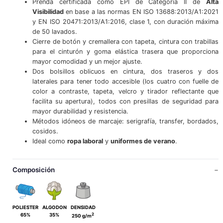
Prenda certificada como EPI de Categoría II de
Alta
Visibilidad
en base a las normas EN ISO 13688:2013/A1:2021
y EN ISO 20471:2013/A1:2016, clase 1, con duración máxima
de 50 lavados.
Cierre de botón y cremallera con tapeta, cintura con trabillas
para el cinturón y goma elástica trasera que proporciona
mayor comodidad y un mejor ajuste.
Dos bolsillos oblicuos en cintura, dos traseros y dos
laterales para tener todo accesible (los cuatro con fuelle de
color a contraste, tapeta, velcro y tirador reflectante que
facilita su apertura), todos con presillas de seguridad para
mayor durabilidad y resistencia.
Métodos idóneos de marcaje: serigrafía, transfer, bordados,
cosidos.
Ideal como
ropa laboral
y
uniformes de verano
.
Composición
POLIESTER
ALGODON
DENSIDAD
2
65%
35%
250 g/m