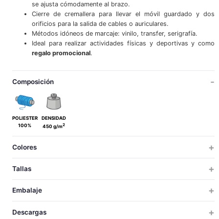
se ajusta cómodamente al brazo.
Cierre de cremallera para llevar el móvil guardado y dos
orificios para la salida de cables o auriculares.
Métodos idóneos de marcaje: vinilo, transfer, serigrafía.
Ideal para realizar actividades físicas y deportivas y como
regalo promocional
.
Composición
POLIESTER
DENSIDAD
2
100%
450 g/m
Colores
Tallas
ÚNICA
Embalaje
ÚNICA
TALLAS
TALLAS
UDS X CAJA
UDS X BOLSA
PESO
MEDIDAS
VOLUM
Descargas
200
20
9.2
52x29x32
0.0
UNICA