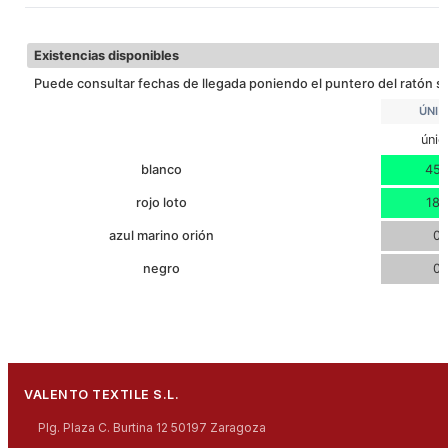
16
ALTO
Descargar ficha técnica
10
ANCHO
Existencias disponibles
Puede consultar fechas de llegada poniendo el puntero del ratón so
ÚNIC
únic
blanco
45
rojo loto
189
azul marino orión
0
negro
0
VALENTO TEXTILE S.L.
Plg. Plaza C. Burtina 12 50197 Zaragoza