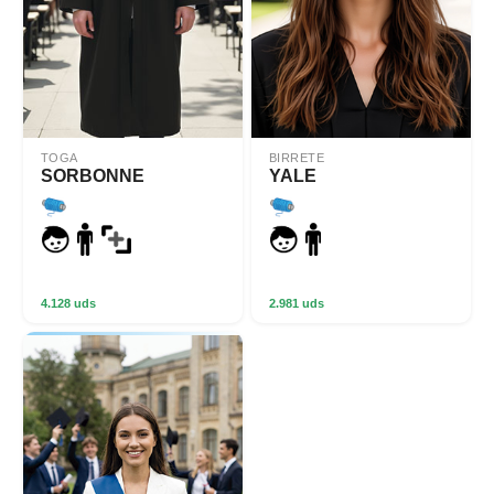
TOGA
BIRRETE
SORBONNE
YALE
4.128 uds
2.981 uds