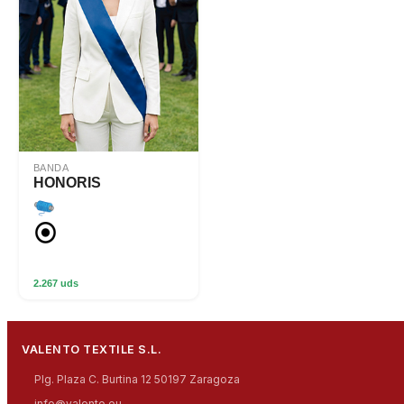
BANDA
HONORIS
2.267 uds
VALENTO TEXTILE S.L.
Plg. Plaza C. Burtina 12 50197 Zaragoza
info@valento.eu