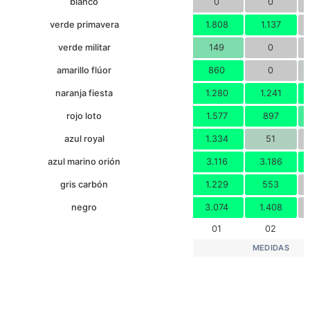
blanco
0
0
verde primavera
1.808
1.137
verde militar
149
0
amarillo flúor
860
0
naranja fiesta
1.280
1.241
rojo loto
1.577
897
azul royal
1.334
51
azul marino orión
3.116
3.186
gris carbón
1.229
553
negro
3.074
1.408
01
02
MEDIDAS