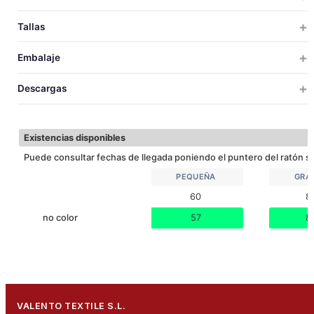
Tallas
PEQUEÑA
GRANDE
Embalaje
60
80
TALLAS
TALLAS
UDS X CAJA
UDS X BOLSA
PESO
MEDIDAS
VOLU
Descargas
220
220
1
1
25
225x65x15
0.
LARGO
60
Descargar ficha técnica
60
80
1
1
30
225x85x15
0.
ANCHO
80
Existencias disponibles
Puede consultar fechas de llegada poniendo el puntero del ratón so
PEQUEÑA
GRA
60
8
no color
57
8
VALENTO TEXTILE S.L.