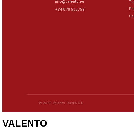
info@valento.eu
Te
Po
+34 976 595758
Ca
© 2026 Valento Textile S.L.
VALENTO