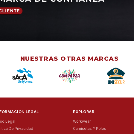
NUESTRAS OTRAS MARCAS
NFORMACION LEGAL
EXPLORAR
iso Legal
Workwear
litica De Privacidad
Camisetas Y Polos