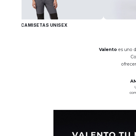
CAMISETAS UNISEX
Valento
es uno d
C
ofrec
A
com