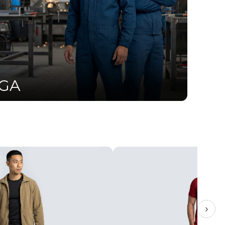
UGA
›