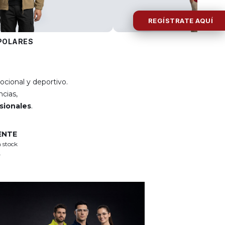
REGÍSTRATE AQUÍ
POLARES
POLOS
ocional y deportivo.
cias,
esionales
.
ENTE
 stock
.