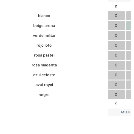
S
blanco
0
beige arena
0
verde militar
0
rojo loto
0
rosa pastel
0
rosa magenta
0
azul celeste
0
azul royal
0
negro
0
S
MUJER