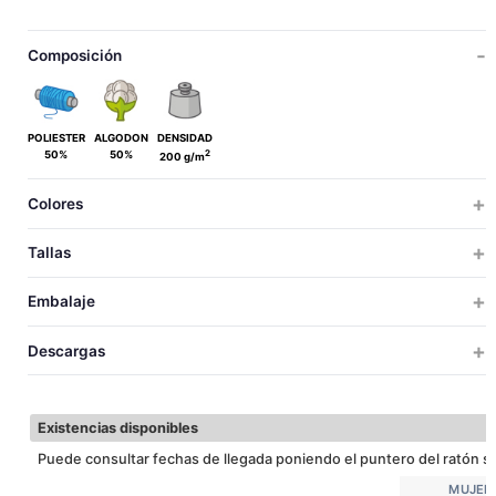
Composición
POLIESTER
ALGODON
DENSIDAD
2
50%
50%
200 g/m
Colores
Tallas
MUJER
Embalaje
S
M
TALLAS
TALLAS
UDS X CAJA
UDS X BOLSA
PESO
MEDIDAS
VOLUM
Descargas
100
10
8.5
52x34x20
0.0
37
39
S
LARGO
Descargar ficha técnica
100
10
10.5
57x38x20
0.0
35
38
M
PECHO
Existencias disponibles
32
35
CINTURA
Puede consultar fechas de llegada poniendo el puntero del ratón so
MUJER