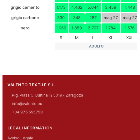
grigio cemento
1.173
4.462
5.044
3.459
1.448
grigio carbone
330
348
287
mag 27
mag 27
nero
1.069
1.859
2.707
1.784
1.576
S
M
L
XL
XXL
ADULTO
VALENTO TEXTILE S.L.
Plg. Plaza C. Burtina 12 50197 Zaragoza
info@valento.eu
+34 976 595758
LEGAL INFORMATION
Avviso Legale