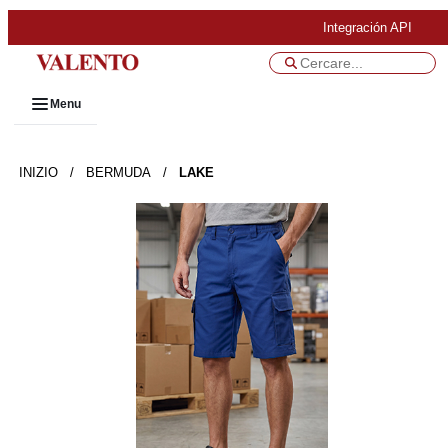
Integración API
Menu
INIZIO
/
BERMUDA
/
LAKE