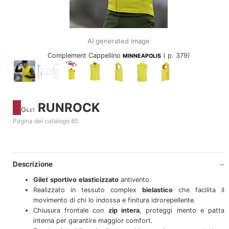
AI generated image
Complement Cappellino
( p. 379)
MINNEAPOLIS
RUNROCK
Gilet
Pagina del catalogo 85
Descrizione
Gilet
sportivo
elasticizzato
antivento.
Realizzato in tessuto complex
bielastico
che facilita il
movimento di chi lo indossa e finitura idrorepellente.
Chiusura frontale con
zip intera
, proteggi mento e patta
interna per garantire maggior comfort.