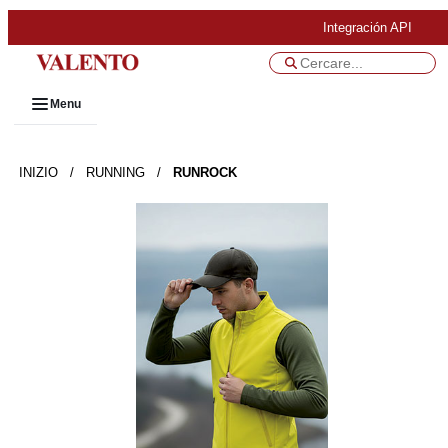
Integración API
Menu
INIZIO
/
RUNNING
/
RUNROCK