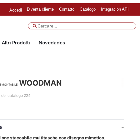
Diventa cliente
Contatto
Catalogo
Integración API
Accedi
Altri Prodotti
Novedades
WOODMAN
smontabile
 del catalogo 224
e
lone staccabile
multitasche
con disegno mimetico
.