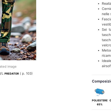
Reali
Cerni
nelle 
Fasci
vestib
Sei t
tasch
tasch
velcr
Metodi
ricam
Ideal
airsof
ated image
M/L
( p. 103)
PREDATOR
Composizi
POLIESTERE
65%