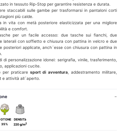
zzato in tessuto Rip-Stop per garantire resistenza e durata.
ere staccabili sulle gambe per trasformarsi in pantaloni corti
stagioni più calde.
a in vita con metà posteriore elasticizzata per una migliore
ilità e comfort.
asche per un facile accesso: due tasche sui fianchi, due
e laterali con soffietto e chiusura con pattina in velcro e due
e posteriori applicate, anch´esse con chiusura con pattina in
o.
 di personalizzazione idonei: serigrafia, vinile, trasferimento,
o, applicazioni cucite.
e per praticare
sport di avventura
, addestramento militare,
t e attività all´aperto.
one
COTONE
DENSITà
2
35%
220 g/m