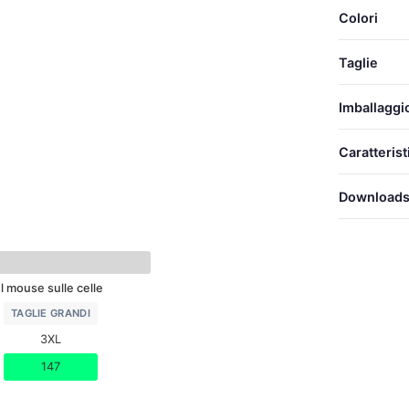
Colori
Taglie
Imballaggi
TAGLIE
Caratterist
S
Download
M
EQUIV
PANT. SMONT.
L
EQUIVALENZA 
Scari
XL
el mouse sulle celle
XXL
TAGLIE GRANDI
3XL
3XL
147