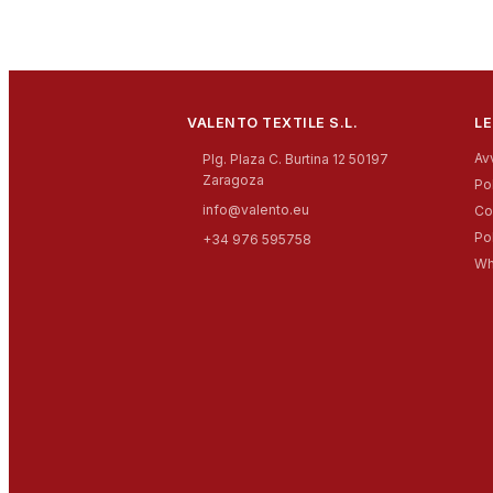
VALENTO TEXTILE S.L.
LE
Av
Plg. Plaza C. Burtina 12 50197
Zaragoza
Pol
info@valento.eu
Co
Po
+34 976 595758
Wh