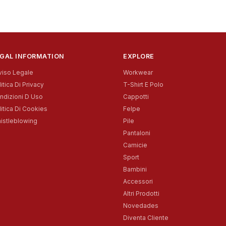
GAL INFORMATION
EXPLORE
viso Legale
Workwear
itica Di Privacy
T-Shirt E Polo
ndizioni D Uso
Cappotti
litica Di Cookies
Felpe
istleblowing
Pile
Pantaloni
Camicie
Sport
Bambini
Accessori
Altri Prodotti
Novedades
Diventa Cliente