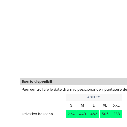
Scorte disponibili
Puoi controllare le date di arrivo posizionando il puntatore d
ADULTO
S
M
L
XL
XXL
selvatico boscoso
224
440
483
506
233