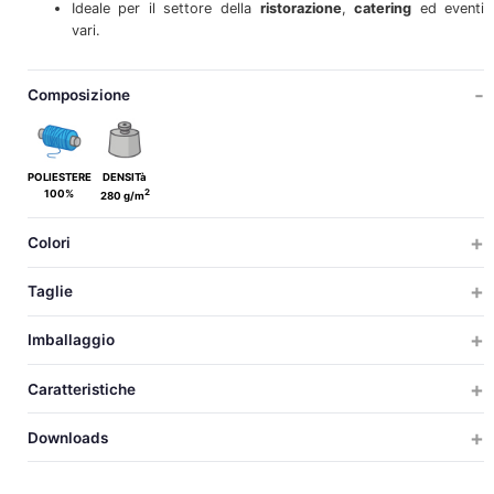
Ideale per il settore della
ristorazione
,
catering
ed eventi
vari.
Composizione
POLIESTERE
DENSITà
2
100%
280 g/m
Colori
Taglie
SOLO
Imballaggio
SOLO
TAGLIE
TAGLIE
PZ X CARTON
PZ X BUSTA
PESO
MISURAZIONI
VOLUM
Caratteristiche
50
1
17.5
61x37x25
0.0
148
UNICA
DIAMETRO
Downloads
SUBLIMAZ.
Scarica scheda tecnica