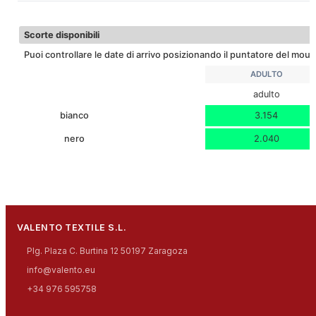
Scarica scheda tecnica
29
LARGHEZZA
Scorte disponibili
Puoi controllare le date di arrivo posizionando il puntatore del mouse
ADULTO
adulto
bianco
3.154
nero
2.040
VALENTO TEXTILE S.L.
Plg. Plaza C. Burtina 12 50197 Zaragoza
info@valento.eu
+34 976 595758