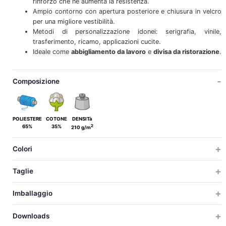
rinforzo che ne aumenta la resistenza.
Ampio contorno con apertura posteriore e chiusura in velcro
per una migliore vestibilità.
Metodi di personalizzazione idonei: serigrafia, vinile,
trasferimento, ricamo, applicazioni cucite.
Ideale come
abbigliamento da lavoro
e
divisa da ristorazione
.
Composizione
POLIESTERE
COTONE
DENSITà
2
65%
35%
210 g/m
Colori
Taglie
ADULTO
Imballaggio
ADULTO
TAGLIE
TAGLIE
PZ X CARTON
PZ X BUSTA
PESO
MISURAZIONI
VOLU
Downloads
100
10
10
55x29x34
0.0
27
ADULTO
LUNGHEZZA