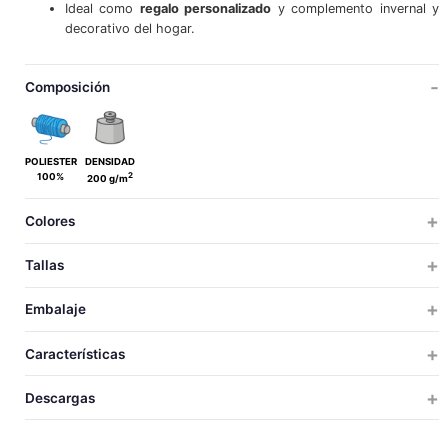
Ideal como
regalo personalizado
y complemento invernal y
decorativo del hogar.
Composición
POLIESTER
DENSIDAD
2
100%
200 g/m
Colores
Tallas
ÚNICA
Embalaje
ÚNICA
TALLAS
TALLAS
UDS X CAJA
UDS X BOLSA
PESO
MEDIDAS
VOLUM
Características
20
1
13
60x38x50
0.
230
UNICA
LARGO
Descargas
160
ANCHO
TéRMICO
Descargar ficha técnica