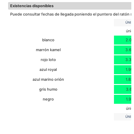
Existencias disponibles
Puede consultar fechas de llegada poniendo el puntero del ratón so
ÚNIC
únic
blanco
2.01
marrón kamel
3.68
rojo loto
3.30
azul royal
1.99
azul marino orión
1.83
gris humo
3.61
negro
1.99
únic
ÚNIC