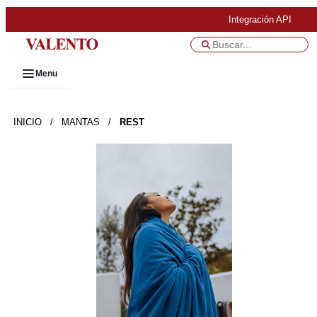
Integración API
Menu
INICIO
/
MANTAS
/
REST