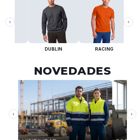
‹
›
KOTA
DUBLIN
RACING
NOVEDADES
‹
›