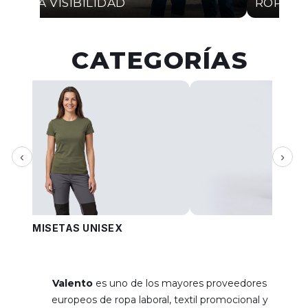
ALTA VISIBILIDAD
ROPA I
CATEGORÍAS
‹
›
CAMISETAS UNISEX
PANT
Valento
es uno de los mayores proveedores
europeos de ropa laboral, textil promocional y